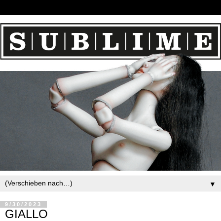
▼
9/30/2023
GIALLO